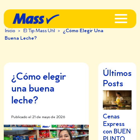
Inicio
>
El Tip Mass Útil
>
¿Cómo Elegir Una
Buena Leche?
Últimos
¿Cómo elegir
Posts
una buena
leche?
Cenas
Publicado el 21 de mayo de 2026
Express
con BUEN
PUNTO