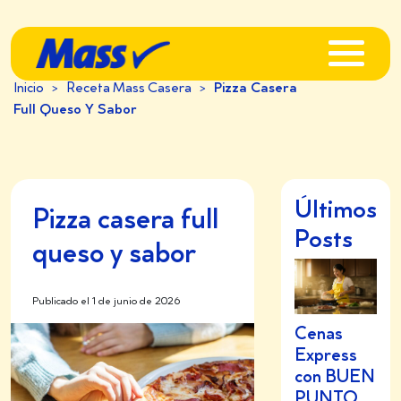
Inicio
>
Receta Mass Casera
>
Pizza Casera
Full Queso Y Sabor
Últimos
Pizza casera full
Posts
queso y sabor
Publicado el 1 de junio de 2026
Cenas
Express
con BUEN
PUNTO