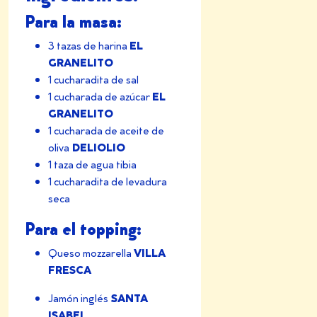
Para la masa:
EL
3 tazas de
harina
GRANELITO
1 cucharadita de sal
EL
1 cucharada de
azúcar
GRANELITO
1 cucharada de aceite de
DELIOLIO
oliva
1 taza de agua tibia
1 cucharadita de levadura
seca
Para el topping:
VILLA
Queso mozzarella
FRESCA
SANTA
Jamón inglés
ISABEL